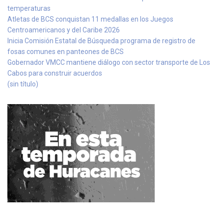
temperaturas
Atletas de BCS conquistan 11 medallas en los Juegos
Centroamericanos y del Caribe 2026
Inicia Comisión Estatal de Búsqueda programa de registro de
fosas comunes en panteones de BCS
Gobernador VMCC mantiene diálogo con sector transporte de Los
Cabos para construir acuerdos
(sin título)