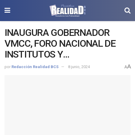
INAUGURA GOBERNADOR
VMCC, FORO NACIONAL DE
INSTITUTOS Y
ORGANIZACIONES PARA
A
por
Redacción Realidad BCS
8 junio, 2024
A
PERSONAS CON
DISCAPACIDAD