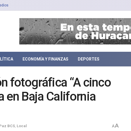
edios
LÍTICA
ECONOMÍA Y FINANZAS
DEPORTES
n fotográfica “A cinco
 en Baja California
A
 Paz BCS
,
Local
A