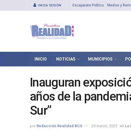
Escaparate Político
Medios y Rem
INICIA SESIÓN
INICIO
NOTICIAS
MUNICIPIOS
PO
Inauguran exposició
años de la pandemia
Sur”
por
Redacción Realidad BCS
20 marzo, 2025
en
La