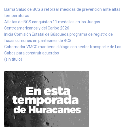
Llama Salud de BCS a reforzar medidas de prevención ante altas
temperaturas
Atletas de BCS conquistan 11 medallas en los Juegos
Centroamericanos y del Caribe 2026
Inicia Comisión Estatal de Búsqueda programa de registro de
fosas comunes en panteones de BCS
Gobernador VMCC mantiene diálogo con sector transporte de Los
Cabos para construir acuerdos
(sin título)