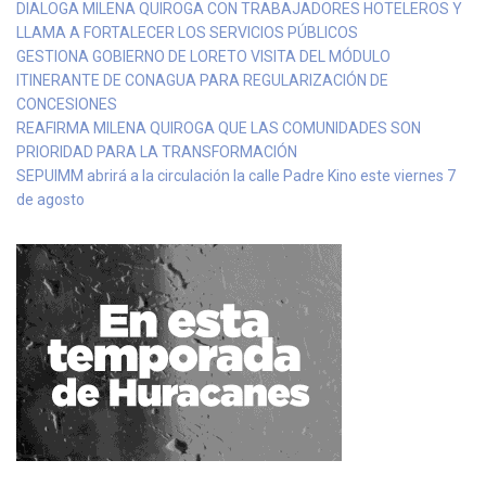
DIALOGA MILENA QUIROGA CON TRABAJADORES HOTELEROS Y
LLAMA A FORTALECER LOS SERVICIOS PÚBLICOS
GESTIONA GOBIERNO DE LORETO VISITA DEL MÓDULO
ITINERANTE DE CONAGUA PARA REGULARIZACIÓN DE
CONCESIONES
REAFIRMA MILENA QUIROGA QUE LAS COMUNIDADES SON
PRIORIDAD PARA LA TRANSFORMACIÓN
SEPUIMM abrirá a la circulación la calle Padre Kino este viernes 7
de agosto