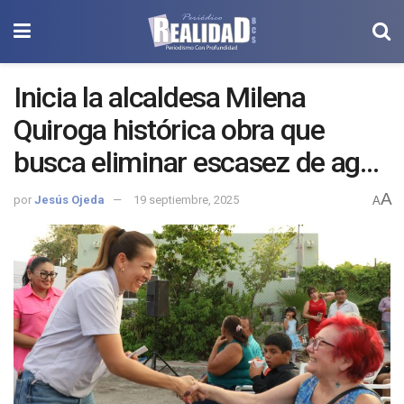
Inicia la alcaldesa Milena
Quiroga histórica obra que
busca eliminar escasez de agua
en El Esterito y Centro de La
A
por
Jesús Ojeda
19 septiembre, 2025
A
Paz.