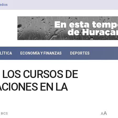
edios
LÍTICA
ECONOMÍA Y FINANZAS
DEPORTES
O LOS CURSOS DE
CIONES EN LA
A
o BCS
A