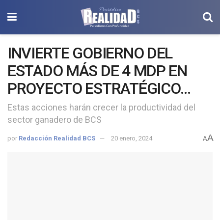
INVIERTE GOBIERNO DEL
ESTADO MÁS DE 4 MDP EN
PROYECTO ESTRATÉGICO
PARA SAN FRANCISCO DE LA
Estas acciones harán crecer la productividad del
sector ganadero de BCS
SIERRA
A
por
Redacción Realidad BCS
20 enero, 2024
A