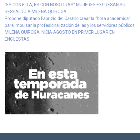
“ES CON ELLA, ES CON NOSOTRAS” MUJERES EXPRESAN SU
RESPALDO A MILENA QUIROGA
Propone diputado Fabrizio del Castillo crear la “hora académica”
para impulsar la profesionalización de las y los servidores públicos
MILENA QUIROGA INICIA AGOSTO EN PRIMER LUGAR EN
ENCUESTAS