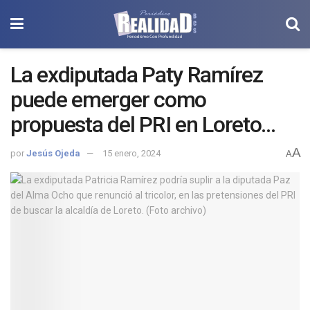
La exdiputada Paty Ramírez
puede emerger como
propuesta del PRI en Loreto
ante la abrupta salida de la
A
por
Jesús Ojeda
15 enero, 2024
A
legisladora Paz del Alma
Ochoa.