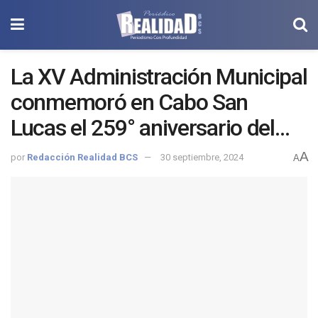
La XV Administración Municipal
conmemoró en Cabo San
Lucas el 259° aniversario del
Natalicio de Don José María
A
por
Redacción Realidad BCS
30 septiembre, 2024
A
Morelos y Pavón