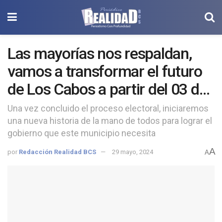
Las mayorías nos respaldan,
vamos a transformar el futuro
de Los Cabos a partir del 03 de
junio, hay mucho trabajo por
Una vez concluido el proceso electoral, iniciaremos
una nueva historia de la mano de todos para lograr el
hacer: Christian Agúndez
gobierno que este municipio necesita
A
por
Redacción Realidad BCS
29 mayo, 2024
A