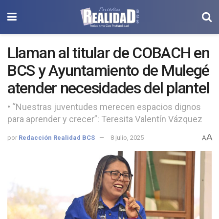
Llaman al titular de COBACH en
BCS y Ayuntamiento de Mulegé
atender necesidades del plantel
• “Nuestras juventudes merecen espacios dignos
para aprender y crecer”: Teresita Valentín Vázquez
A
por
Redacción Realidad BCS
8 julio, 2025
A