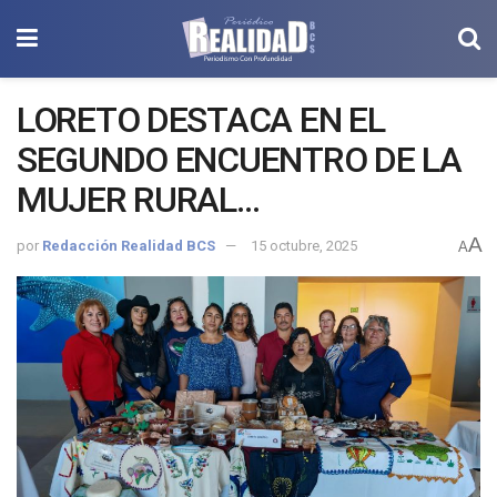
LORETO DESTACA EN EL
SEGUNDO ENCUENTRO DE LA
MUJER RURAL
SUDCALIFORNIANA
A
por
Redacción Realidad BCS
15 octubre, 2025
A