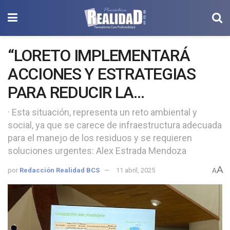
“LORETO IMPLEMENTARÁ
ACCIONES Y ESTRATEGIAS
PARA REDUCIR LA
GENERACIÓN DE RESIDUOS
· Esta situación, representa un reto ambiental y
social, ya que se carece de infraestructura adecuada
SÓLIDOS”
para el manejo de los residuos y se requieren
soluciones urgentes: Alex Estrada Mendoza
A
por
Redacción Realidad BCS
11 abril, 2025
A