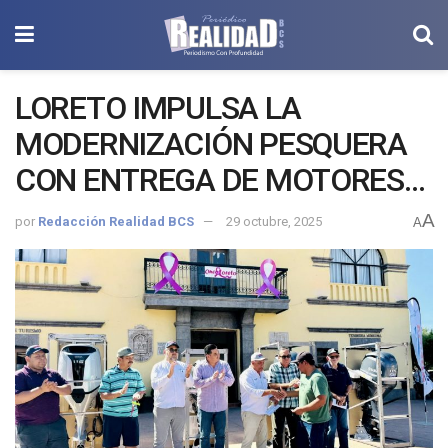
LORETO IMPULSA LA
MODERNIZACIÓN PESQUERA
CON ENTREGA DE MOTORES
FUERA DE BORDA
A
por
Redacción Realidad BCS
29 octubre, 2025
A