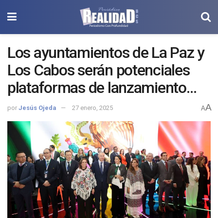
Los ayuntamientos de La Paz y
Los Cabos serán potenciales
plataformas de lanzamiento
hacia la sucesión del 2027.
A
por
Jesús Ojeda
27 enero, 2025
A