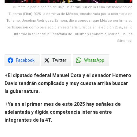
Durante la participación de Baja California Sur en la Feria Internacional de
Turismo (Fitur) 2025, la comitiva de México, encabezada por la secretaria de
Turismo, Josefina Rodríguez Zamora, dio a conocer que México confirma su
participación como país socio en esta feria turística en la edición 2026, así lo
informó la titular de la Secretaría de Turismo y Economía, Maribel Collins
Sánchez.
Facebook
Twitter
WhatsApp
+El diputado federal Manuel Cota y el senador Homero
Davis tendrán complicado y muy cuesta arriba buscar
la gubernatura.
+Ya en el primer mes de este 2025 hay señales de
adelantada y álgida competencia interna entre
integrantes de la 4T.