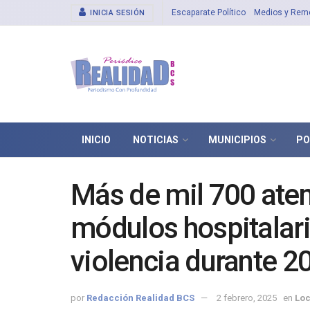
Escaparate Político
Medios y Rem
INICIA SESIÓN
INICIO
NOTICIAS
MUNICIPIOS
PO
Más de mil 700 aten
módulos hospitalari
violencia durante 2
por
Redacción Realidad BCS
2 febrero, 2025
en
Loc