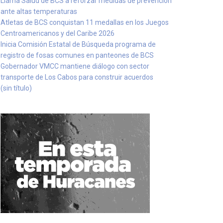
Llama Salud de BCS a reforzar medidas de prevención
ante altas temperaturas
Atletas de BCS conquistan 11 medallas en los Juegos
Centroamericanos y del Caribe 2026
Inicia Comisión Estatal de Búsqueda programa de
registro de fosas comunes en panteones de BCS
Gobernador VMCC mantiene diálogo con sector
transporte de Los Cabos para construir acuerdos
(sin título)