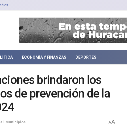
edios
LÍTICA
ECONOMÍA Y FINANZAS
DEPORTES
ciones brindaron los
os de prevención de la
024
A
al
,
Municipios
A