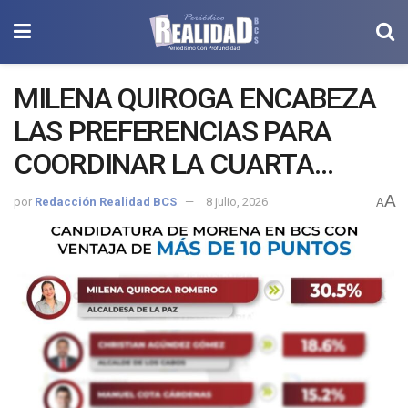
MILENA QUIROGA ENCABEZA
LAS PREFERENCIAS PARA
COORDINAR LA CUARTA
TRANSFORMACIÓN EN BAJA
A
por
Redacción Realidad BCS
8 julio, 2026
A
CALIFORNIA SUR