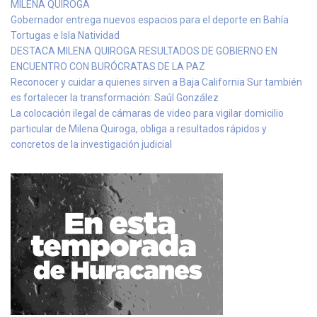
MILENA QUIROGA
Gobernador entrega nuevos espacios para el deporte en Bahía
Tortugas e Isla Natividad
DESTACA MILENA QUIROGA RESULTADOS DE GOBIERNO EN
ENCUENTRO CON BURÓCRATAS DE LA PAZ
Reconocer y cuidar a quienes sirven a Baja California Sur también
es fortalecer la transformación: Saúl González
La colocación ilegal de cámaras de video para vigilar domicilio
particular de Milena Quiroga, obliga a resultados rápidos y
concretos de la investigación judicial