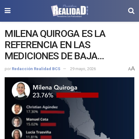
MILENA QUIROGA ES LA
REFERENCIA EN LAS
MEDICIONES DE BAJA
CALIFORNIA SUR RUMBO AL
A
por
Redacción Realidad BCS
29 mayo, 2026
A
2027