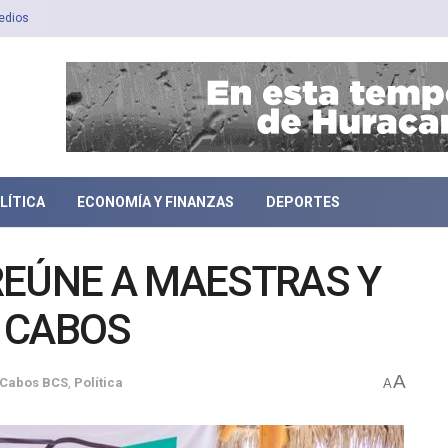
edios
LÍTICA
ECONOMÍA Y FINANZAS
DEPORTES
REÚNE A MAESTRAS Y
 CABOS
A
 Cabos BCS
,
Política
A