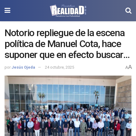
Notorio repliegue de la escena
política de Manuel Cota, hace
suponer que en efecto buscará
la alcaldía paceña en lugar de la
A
por
Jesús Ojeda
24 octubre, 2025
A
gubernatura.