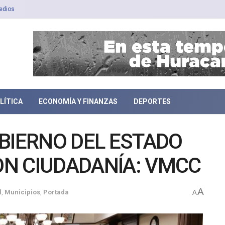
edios
LÍTICA
ECONOMÍA Y FINANZAS
DEPORTES
BIERNO DEL ESTADO
N CIUDADANÍA: VMCC
A
l
,
Municipios
,
Portada
A