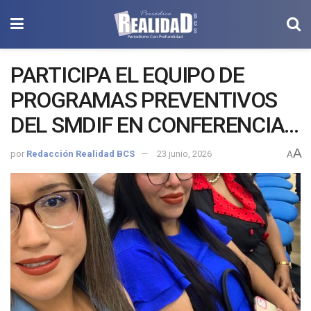
PARTICIPA EL EQUIPO DE
PROGRAMAS PREVENTIVOS
DEL SMDIF EN CONFERENCIA
SOBRE PREVENCIÓN DE LAS
A
por
Redacción Realidad BCS
23 junio, 2026
A
VIOLENCIAS