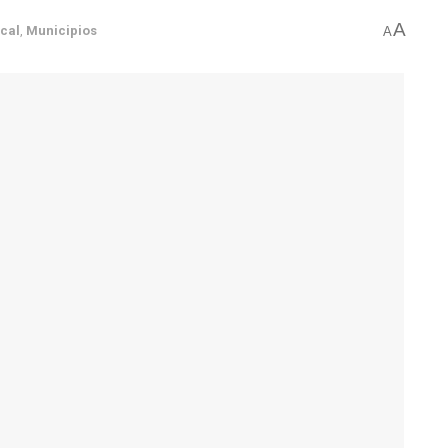
A
cal
,
Municipios
A