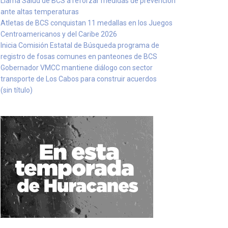
Llama Salud de BCS a reforzar medidas de prevención
ante altas temperaturas
Atletas de BCS conquistan 11 medallas en los Juegos
Centroamericanos y del Caribe 2026
Inicia Comisión Estatal de Búsqueda programa de
registro de fosas comunes en panteones de BCS
Gobernador VMCC mantiene diálogo con sector
transporte de Los Cabos para construir acuerdos
(sin título)