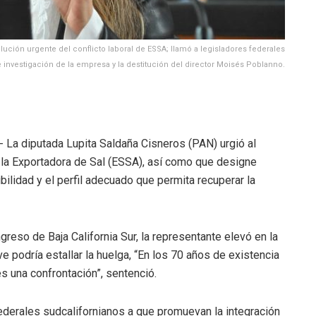
lución urgente del conflicto laboral de ESSA; llamó a legisladores federales
investigación de la empresa y la destitución del director Moisés Poblanno.
.- La diputada Lupita Saldaña Cisneros (PAN) urgió al
e la Exportadora de Sal (ESSA), así como que designe
bilidad y el perfil adecuado que permita recuperar la
reso de Baja California Sur, la representante elevó en la
eve podría estallar la huelga, “En los 70 años de existencia
s una confrontación”, sentenció.
federales sudcalifornianos a que promuevan la integración