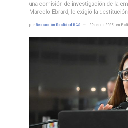
una comisión de investigación de la em
Marcelo Ebrard, le exigió la destitució
por
Redacción Realidad BCS
29 enero, 2025
en
Polí