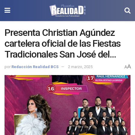
Presenta Christian Agúndez
cartelera oficial de las Fiestas
Tradicionales San José del
Cabo 2025
A
por
Redacción Realidad BCS
2 marzo, 2025
A