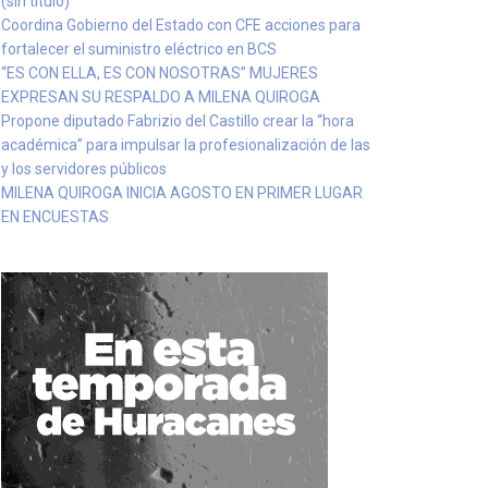
(sin título)
Coordina Gobierno del Estado con CFE acciones para
fortalecer el suministro eléctrico en BCS
“ES CON ELLA, ES CON NOSOTRAS” MUJERES
EXPRESAN SU RESPALDO A MILENA QUIROGA
Propone diputado Fabrizio del Castillo crear la “hora
académica” para impulsar la profesionalización de las
y los servidores públicos
MILENA QUIROGA INICIA AGOSTO EN PRIMER LUGAR
EN ENCUESTAS