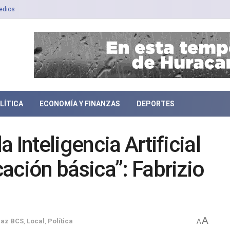
edios
LÍTICA
ECONOMÍA Y FINANZAS
DEPORTES
 Inteligencia Artificial
ación básica”: Fabrizio
A
Paz BCS
,
Local
,
Política
A