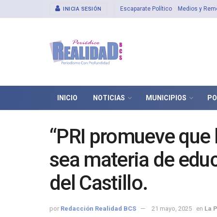
Escaparate Político
Medios y Rem
INICIA SESIÓN
INICIO
NOTICIAS
MUNICIPIOS
PO
“PRI promueve que la
sea materia de educ
del Castillo.
por
Redacción Realidad BCS
21 mayo, 2025
en
La 