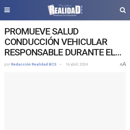
PROMUEVE SALUD
CONDUCCIÓN VEHICULAR
RESPONSABLE DURANTE EL
CHOYERO FEST
A
por
Redacción Realidad BCS
16 abril, 2024
A