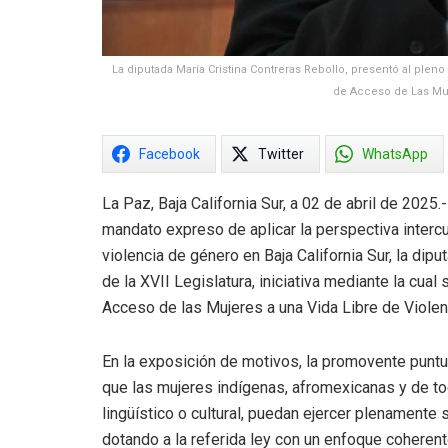
La diputada María Cristina Contreras Rebollo, presentó al pleno 
de Acceso de Las Muje
Facebook
Twitter
WhatsApp
La Paz, Baja California Sur, a 02 de abril de 2025.
mandato expreso de aplicar la perspectiva intercu
violencia de género en Baja California Sur, la dip
de la XVII Legislatura, iniciativa mediante la cual 
Acceso de las Mujeres a una Vida Libre de Violen
En la exposición de motivos, la promovente punt
que las mujeres indígenas, afromexicanas y de to
lingüístico o cultural, puedan ejercer plenamente s
dotando a la referida ley con un enfoque coherente