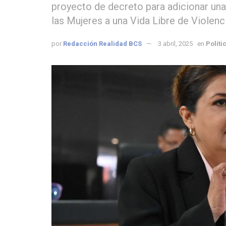
proyecto de decreto para adicionar una 
las Mujeres a una Vida Libre de Violen
por
Redacción Realidad BCS
3 abril, 2025
en
Políti