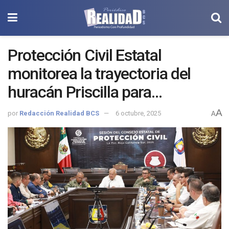
Protección Civil Estatal
monitorea la trayectoria del
huracán Priscilla para
salvaguardar a la población
A
por
Redacción Realidad BCS
6 octubre, 2025
A