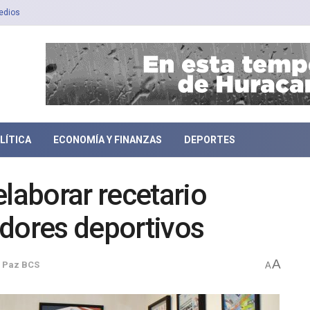
edios
LÍTICA
ECONOMÍA Y FINANZAS
DEPORTES
aborar recetario
adores deportivos
A
 Paz BCS
A