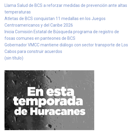
Llama Salud de BCS a reforzar medidas de prevención ante altas
temperaturas
Atletas de BCS conquistan 11 medallas en los Juegos
Centroamericanos y del Caribe 2026
Inicia Comisión Estatal de Búsqueda programa de registro de
fosas comunes en panteones de BCS
Gobernador VMCC mantiene diálogo con sector transporte de Los
Cabos para construir acuerdos
(sin título)