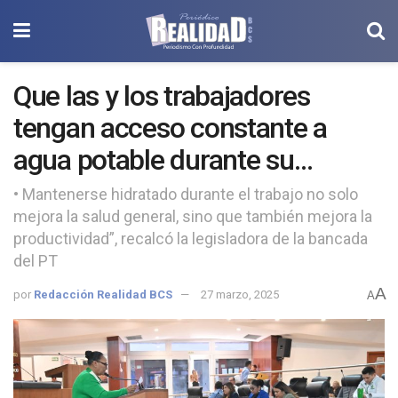
Que las y los trabajadores
tengan acceso constante a
agua potable durante su
jornada laboral: Diputada
• Mantenerse hidratado durante el trabajo no solo
mejora la salud general, sino que también mejora la
Guillermina Díaz Rodríguez
productividad”, recalcó la legisladora de la bancada
del PT
A
por
Redacción Realidad BCS
27 marzo, 2025
A