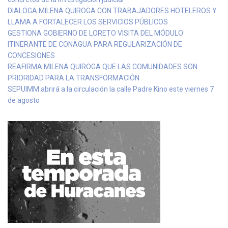
DIALOGA MILENA QUIROGA CON TRABAJADORES HOTELEROS Y
LLAMA A FORTALECER LOS SERVICIOS PÚBLICOS
GESTIONA GOBIERNO DE LORETO VISITA DEL MÓDULO
ITINERANTE DE CONAGUA PARA REGULARIZACIÓN DE
CONCESIONES
REAFIRMA MILENA QUIROGA QUE LAS COMUNIDADES SON
PRIORIDAD PARA LA TRANSFORMACIÓN
SEPUIMM abrirá a la circulación la calle Padre Kino este viernes 7
de agosto