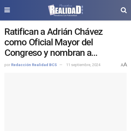
Ratifican a Adrián Chávez
como Oficial Mayor del
Congreso y nombran a
Florentino Ortega como
A
por
Redacción Realidad BCS
11 septiembre, 2024
A
director de Comunicación
Social.