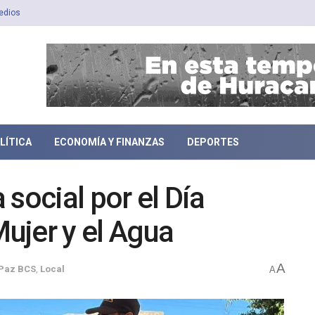
edios
LÍTICA
ECONOMÍA Y FINANZAS
DEPORTES
social por el Día
Mujer y el Agua
A
 Paz BCS
,
Local
A