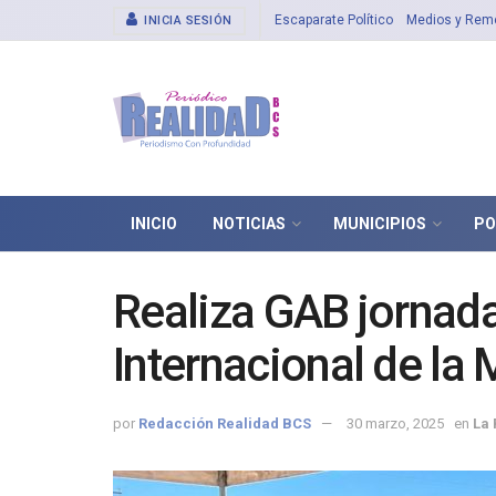
Escaparate Político
Medios y Rem
INICIA SESIÓN
INICIO
NOTICIAS
MUNICIPIOS
PO
Realiza GAB jornada 
Internacional de la 
por
Redacción Realidad BCS
30 marzo, 2025
en
La