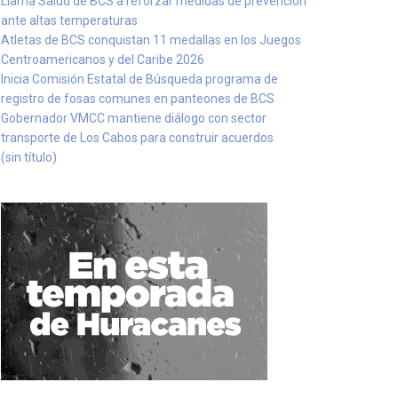
Llama Salud de BCS a reforzar medidas de prevención
ante altas temperaturas
Atletas de BCS conquistan 11 medallas en los Juegos
Centroamericanos y del Caribe 2026
Inicia Comisión Estatal de Búsqueda programa de
registro de fosas comunes en panteones de BCS
Gobernador VMCC mantiene diálogo con sector
transporte de Los Cabos para construir acuerdos
(sin título)