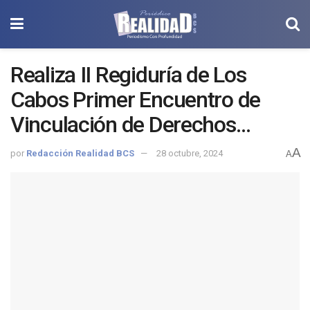
Realiza II Regiduría de Los
Cabos Primer Encuentro de
Vinculación de Derechos
Humanos con enfoque en la
A
por
Redacción Realidad BCS
28 octubre, 2024
A
Comunidad Indígena y
Afromexicana