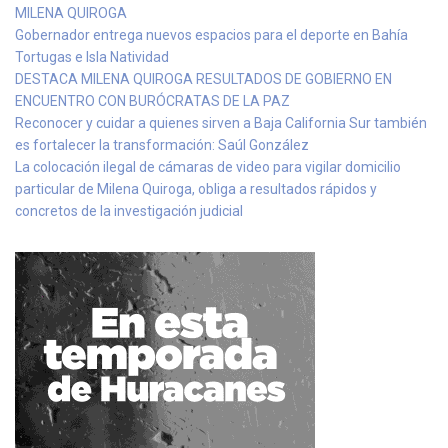
MILENA QUIROGA
Gobernador entrega nuevos espacios para el deporte en Bahía
Tortugas e Isla Natividad
DESTACA MILENA QUIROGA RESULTADOS DE GOBIERNO EN
ENCUENTRO CON BURÓCRATAS DE LA PAZ
Reconocer y cuidar a quienes sirven a Baja California Sur también
es fortalecer la transformación: Saúl González
La colocación ilegal de cámaras de video para vigilar domicilio
particular de Milena Quiroga, obliga a resultados rápidos y
concretos de la investigación judicial