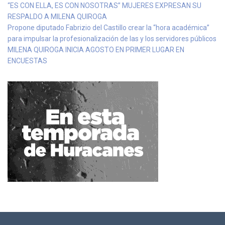
“ES CON ELLA, ES CON NOSOTRAS” MUJERES EXPRESAN SU
RESPALDO A MILENA QUIROGA
Propone diputado Fabrizio del Castillo crear la “hora académica”
para impulsar la profesionalización de las y los servidores públicos
MILENA QUIROGA INICIA AGOSTO EN PRIMER LUGAR EN
ENCUESTAS