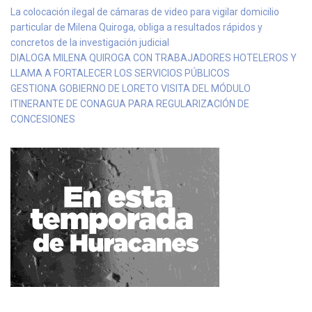
La colocación ilegal de cámaras de video para vigilar domicilio
particular de Milena Quiroga, obliga a resultados rápidos y
concretos de la investigación judicial
DIALOGA MILENA QUIROGA CON TRABAJADORES HOTELEROS Y
LLAMA A FORTALECER LOS SERVICIOS PÚBLICOS
GESTIONA GOBIERNO DE LORETO VISITA DEL MÓDULO
ITINERANTE DE CONAGUA PARA REGULARIZACIÓN DE
CONCESIONES