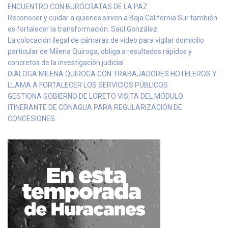
ENCUENTRO CON BURÓCRATAS DE LA PAZ
Reconocer y cuidar a quienes sirven a Baja California Sur también
es fortalecer la transformación: Saúl González
La colocación ilegal de cámaras de video para vigilar domicilio
particular de Milena Quiroga, obliga a resultados rápidos y
concretos de la investigación judicial
DIALOGA MILENA QUIROGA CON TRABAJADORES HOTELEROS Y
LLAMA A FORTALECER LOS SERVICIOS PÚBLICOS
GESTIONA GOBIERNO DE LORETO VISITA DEL MÓDULO
ITINERANTE DE CONAGUA PARA REGULARIZACIÓN DE
CONCESIONES