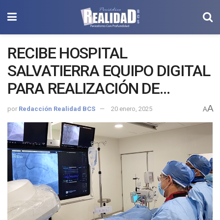
RECIBE HOSPITAL
SALVATIERRA EQUIPO DIGITAL
PARA REALIZACIÓN DE
CATETERISMOS Y CIRUGÍAS
A
por
Redacción Realidad BCS
20 enero, 2025
A
DE CORAZÓN