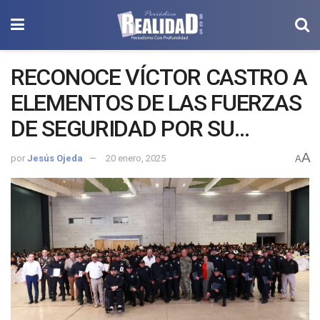
RECONOCE VÍCTOR CASTRO A
ELEMENTOS DE LAS FUERZAS
DE SEGURIDAD POR SU
COMPROMISO AL SERVICIO
A
por
Jesús Ojeda
20 enero, 2025
A
DE BCS