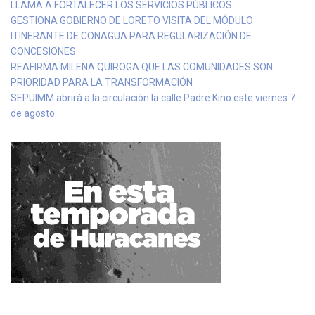
LLAMA A FORTALECER LOS SERVICIOS PÚBLICOS
GESTIONA GOBIERNO DE LORETO VISITA DEL MÓDULO
ITINERANTE DE CONAGUA PARA REGULARIZACIÓN DE
CONCESIONES
REAFIRMA MILENA QUIROGA QUE LAS COMUNIDADES SON
PRIORIDAD PARA LA TRANSFORMACIÓN
SEPUIMM abrirá a la circulación la calle Padre Kino este viernes 7
de agosto