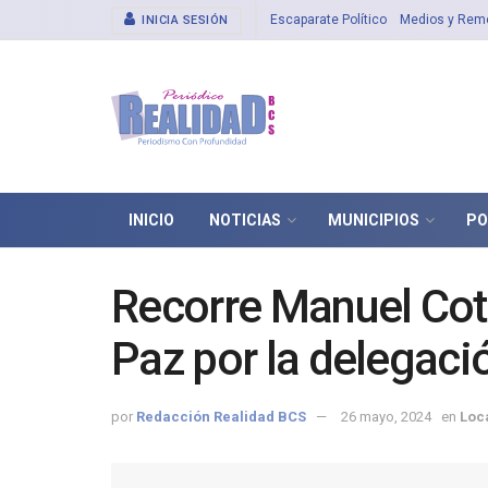
Escaparate Político
Medios y Rem
INICIA SESIÓN
INICIO
NOTICIAS
MUNICIPIOS
PO
Recorre Manuel Cota
Paz por la delegaci
por
Redacción Realidad BCS
26 mayo, 2024
en
Loc