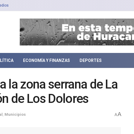
edios
LÍTICA
ECONOMÍA Y FINANZAS
DEPORTES
 la zona serrana de La
ón de Los Dolores
A
al
,
Municipios
A