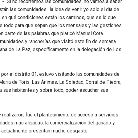
4..- “Si no recorremos las comunidades, no vamos a saber
tán las comunidades…la idea de venir yo solo el día de
, en qué condiciones están los caminos, que es lo que
e todo para que sepan que los mensajes y las gestiones
ron parte de las palabras que platicó Manuel Cota
omunidades y rancherías que visitó este fin de semana
rrana de La Paz, específicamente en la delegación de Los
l por el distrito 01, estuvo visitando las comunidades de
María de Toris, Las Ánimas, La Soledad, Corral de Piedra,
a sus habitantes y sobre todo, poder escuchar sus
 realizaron, fue el planteamiento de acceso a servicios
idades más alejadas, la comercialización del ganado y
ue actualmente presentan mucho desgaste.