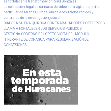
es fortalecer la transformación: Saúl González
La colocación ilegal de cámaras de video para vigilar domicilio
particular de Milena Quiroga, obliga a resultados rápidos y
concretos de la investigación judicial
DIALOGA MILENA QUIROGA CON TRABAJADORES HOTELEROS Y
LLAMA A FORTALECER LOS SERVICIOS PÚBLICOS
GESTIONA GOBIERNO DE LORETO VISITA DEL MÓDULO
ITINERANTE DE CONAGUA PARA REGULARIZACIÓN DE
CONCESIONES