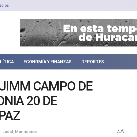
edios
LÍTICA
ECONOMÍA Y FINANZAS
DEPORTES
PUIMM CAMPO DE
ONIA 20 DE
 PAZ
A
n
Local
,
Municipios
A