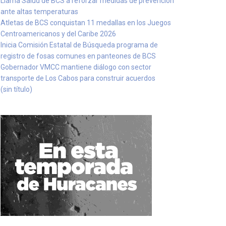
Llama Salud de BCS a reforzar medidas de prevención
ante altas temperaturas
Atletas de BCS conquistan 11 medallas en los Juegos
Centroamericanos y del Caribe 2026
Inicia Comisión Estatal de Búsqueda programa de
registro de fosas comunes en panteones de BCS
Gobernador VMCC mantiene diálogo con sector
transporte de Los Cabos para construir acuerdos
(sin título)