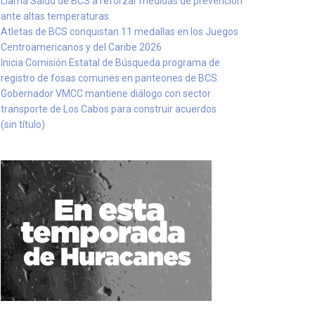
Llama Salud de BCS a reforzar medidas de prevención
ante altas temperaturas
Atletas de BCS conquistan 11 medallas en los Juegos
Centroamericanos y del Caribe 2026
Inicia Comisión Estatal de Búsqueda programa de
registro de fosas comunes en panteones de BCS
Gobernador VMCC mantiene diálogo con sector
transporte de Los Cabos para construir acuerdos
(sin título)