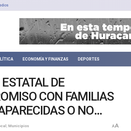
edios
LÍTICA
ECONOMÍA Y FINANZAS
DEPORTES
 ESTATAL DE
MISO CON FAMILIAS
APARECIDAS O NO
A
ocal
,
Municipios
A