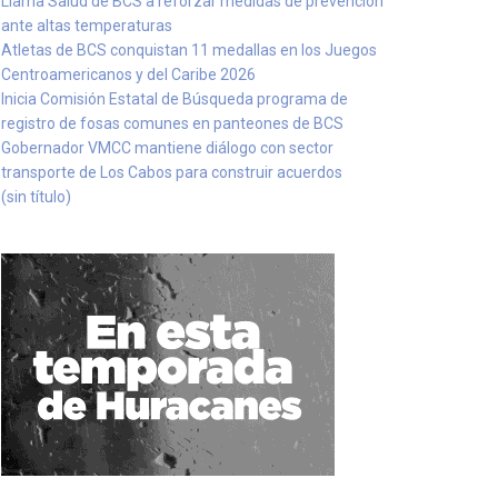
Llama Salud de BCS a reforzar medidas de prevención
ante altas temperaturas
Atletas de BCS conquistan 11 medallas en los Juegos
Centroamericanos y del Caribe 2026
Inicia Comisión Estatal de Búsqueda programa de
registro de fosas comunes en panteones de BCS
Gobernador VMCC mantiene diálogo con sector
transporte de Los Cabos para construir acuerdos
(sin título)