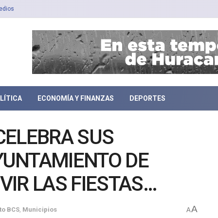
edios
LÍTICA
ECONOMÍA Y FINANZAS
DEPORTES
CELEBRA SUS
AYUNTAMIENTO DE
IVIR LAS FIESTAS
A
to BCS
,
Municipios
A