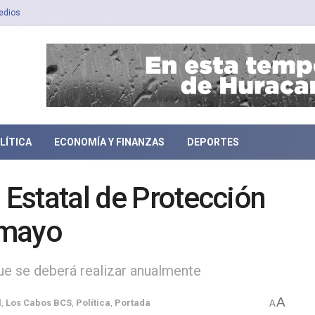
edios
LÍTICA
ECONOMÍA Y FINANZAS
DEPORTES
 Estatal de Protección
e mayo
 que se deberá realizar anualmente
A
l
,
Los Cabos BCS
,
Política
,
Portada
A