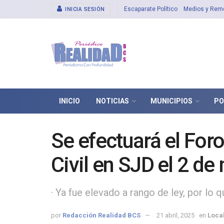
Escaparate Político
Medios y Rem
INICIA SESIÓN
INICIO
NOTICIAS
MUNICIPIOS
PO
Se efectuará el Foro
Civil en SJD el 2 d
· Ya fue elevado a rango de ley, por lo
por
Redacción Realidad BCS
21 abril, 2025
en
Loca