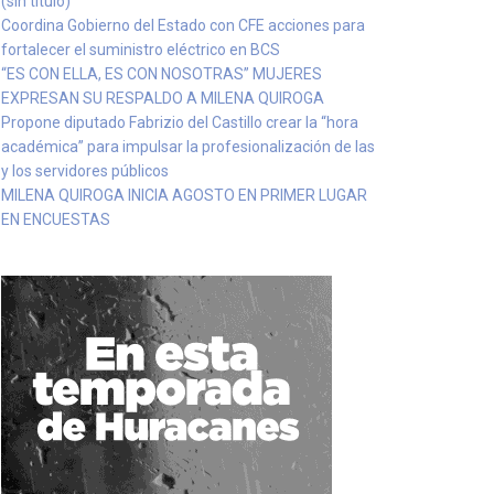
(sin título)
Coordina Gobierno del Estado con CFE acciones para
fortalecer el suministro eléctrico en BCS
“ES CON ELLA, ES CON NOSOTRAS” MUJERES
EXPRESAN SU RESPALDO A MILENA QUIROGA
Propone diputado Fabrizio del Castillo crear la “hora
académica” para impulsar la profesionalización de las
y los servidores públicos
MILENA QUIROGA INICIA AGOSTO EN PRIMER LUGAR
EN ENCUESTAS