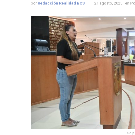
por
Redacción Realidad BCS
21 agosto, 2025
en
Po
Se p