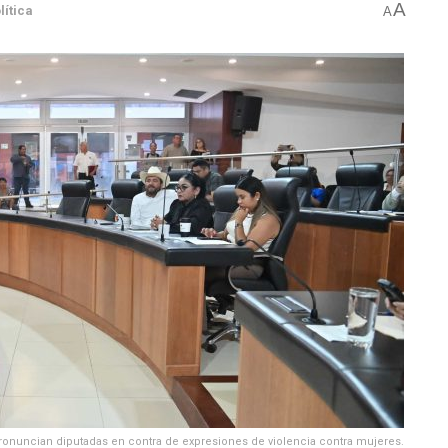
A
lítica
A
ronuncian diputadas en contra de expresiones de violencia contra mujeres.