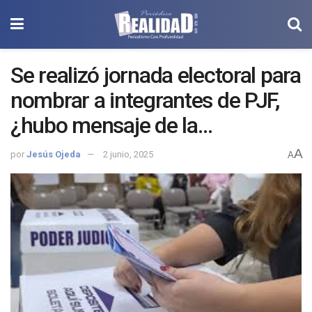
Se realizó jornada electoral para
nombrar a integrantes de PJF,
¿hubo mensaje de la
ciudadanía?
A
por
Jesús Ojeda
2 junio, 2025
A