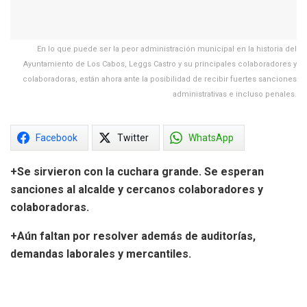
En lo que puede ser la peor administración municipal en la historia del
Ayuntamiento de Los Cabos, Leggs Castro y su principales colaboradores y
colaboradoras, están ahora ante la posibilidad de recibir fuertes sanciones
administrativas e incluso penales.
Facebook
Twitter
WhatsApp
+Se sirvieron con la cuchara grande. Se esperan
sanciones al alcalde y cercanos colaboradores y
colaboradoras.
+Aún faltan por resolver además de auditorías,
demandas laborales y mercantiles.