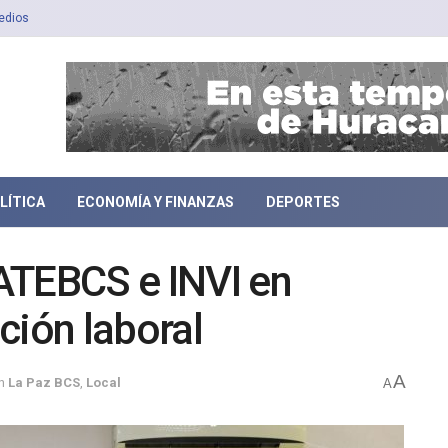
edios
LÍTICA
ECONOMÍA Y FINANZAS
DEPORTES
ATEBCS e INVI en
ción laboral
A
n
La Paz BCS
,
Local
A