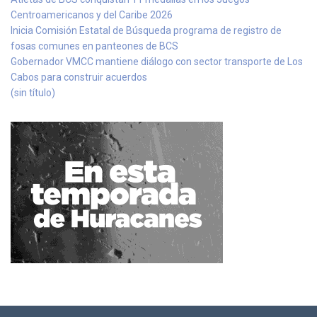
Centroamericanos y del Caribe 2026
Inicia Comisión Estatal de Búsqueda programa de registro de
fosas comunes en panteones de BCS
Gobernador VMCC mantiene diálogo con sector transporte de Los
Cabos para construir acuerdos
(sin título)